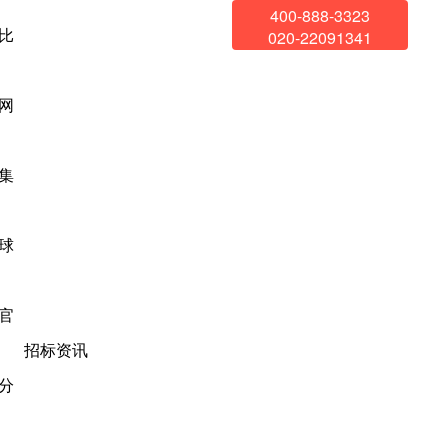
400-888-3323
比
020-22091341
网
集
球
官
招标资讯
分