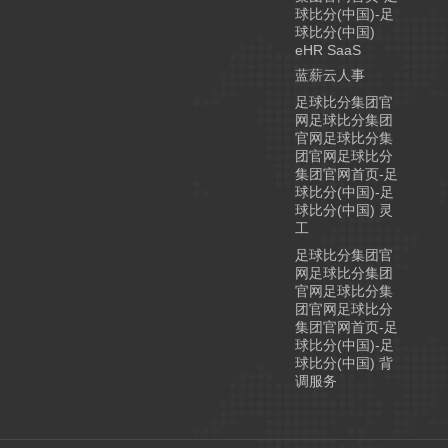
球比分(中国)-足
球比分(中国)
eHR SaaS
蓝薪云人事
足球比分集团官
网足球比分集团
官网足球比分集
团官网足球比分
集团官网首页-足
球比分(中国)-足
球比分(中国) 灵
工
足球比分集团官
网足球比分集团
官网足球比分集
团官网足球比分
集团官网首页-足
球比分(中国)-足
球比分(中国) 背
调服务