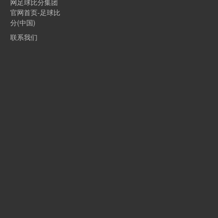
网足球比分集团
官网首页-足球比
分(中国)
联系我们