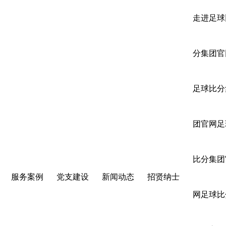
球比分(中国)
走进足球
分集团官
足球比分
团官网足
足球比分集团官网足
比分集团
-足球比分(中国)-足球
服务案例
党支建设
新闻动态
招贤纳士
网足球比