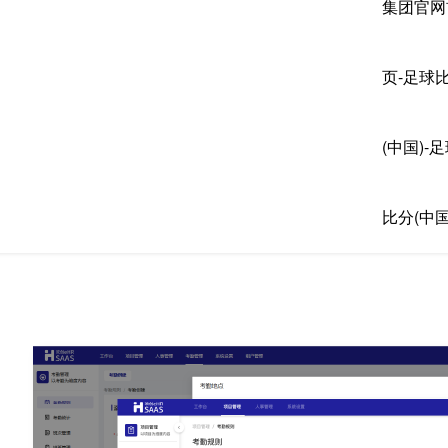
集团官网
集团官网足球比分集团官网首页-足球比分(中国)-
源SaaS管理工具
页-足球
足球比分集团官网足球
足球比分集团官网足
(中国)-
比分集团官网足球比分
比分集团官网足球比
集团官网足球比分集团
集团官网足球比分集
蓝薪云人事
官网首页-足球比分(中
官网首页-足球比分(中
比分(中国
国)-足球比分(中国)
国)-足球比分(中国) 灵
eHR SaaS
工