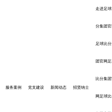
页-足球比分(中国)
走进足球
分集团官
足球比分
团官网足
比分集团
服务案例
党支建设
新闻动态
招贤纳士
网足球比