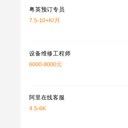
粤英预订专员
7.5-10+K/月
设备维修工程师
6000-8000元
阿里在线客服
4.5-6K