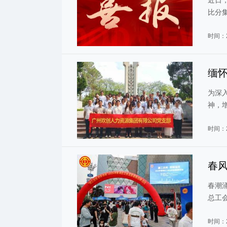
近日
足球
比分集
凭借
获“
时间：2
先生
队
缅怀
球
为深
网首
神，增
积
先烈
球比
时间：2
页-足
表
春风
集
春潮
足球
总工
耀
工送
广场
时间：2