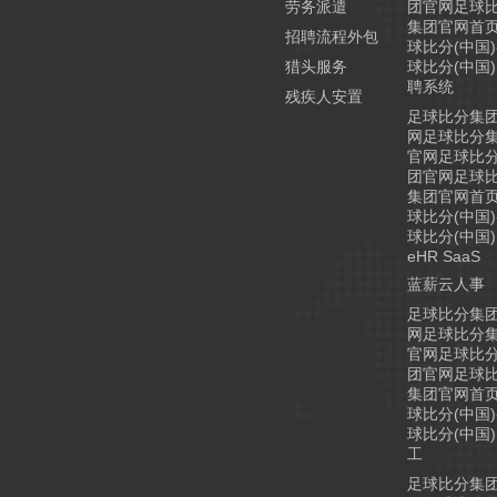
劳务派遣
团官网足球
集团官网首页
招聘流程外包
球比分(中国)
猎头服务
球比分(中国)
聘系统
残疾人安置
足球比分集
网足球比分
官网足球比
团官网足球
集团官网首页
球比分(中国)
球比分(中国)
eHR SaaS
蓝薪云人事
足球比分集
网足球比分
官网足球比
团官网足球
集团官网首页
球比分(中国)
球比分(中国)
工
足球比分集