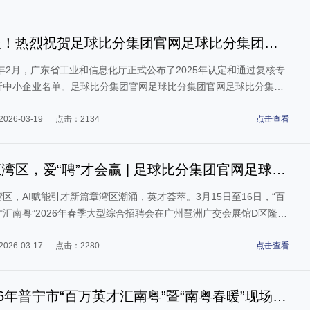
报！热烈祝贺足球比分集团官网足球比分集团官
足球比分集团官网足球比分集团官网首页-足球比
6年2月，广东省工业和信息化厅正式公布了2025年认定和通过复核专
中国)-足球比分(中国) 集团子公司欢六科技荣
新中小企业名单。足球比分集团官网足球比分集团官网足球比分集团
专精特新”企业认定
球比分集团官网首页-足球比分(中国)-足球比分(中国) 集团子公司－
科技（广州）有限公司，凭借在人力资源领域的持续深耕和技术创新
026-03-19
点击：2134
点击查看
，荣获“专精特新中小企业”认定！“专精特新”是中小企业高质量发展
湾区，爱“聘”才会赢 | 足球比分集团官网足球比
集团官网足球比分集团官网足球比分集团官网首
区，AI赋能引才新篇章湾区潮涌，英才荟萃。3月15日至16日，“百
足球比分(中国)-足球比分(中国) 集团实力亮相“百
才汇南粤”2026年春季大型综合招聘会在广州琶洲广交会展馆D区隆重
英才汇南
。足球比分集团官网足球比分集团官网足球比分集团官网足球比分集
首页-足球比分(中国)-足球比分(中国) 集团作为华南地区人力资源服
026-03-17
点击：2280
点击查看
军企业，以“AI+人力资源”创新模式惊艳亮相，携超百个高薪
26年普宁市“百万英才汇南粤”暨“南粤春暖”现场招