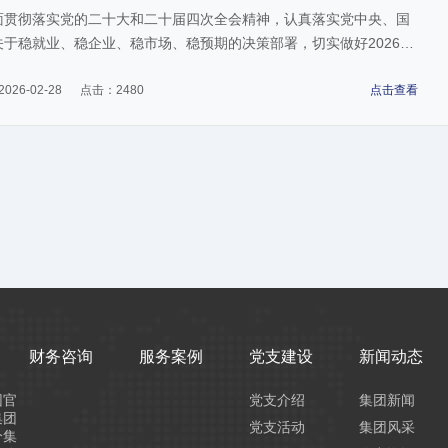
会顺
面贯彻落实党的二十大和二十届四次全会精神，认真落实党中央、国
关于稳就业、稳企业、稳市场、稳预期的决策部署，切实做好2026年
前后农民工有序流动、保障企业生产用工等有关工作，实现更高质量
充分就业，由普宁市人力资源和社会保障局主
026-02-28
点击：2480
点击查看
财务咨询
服务案例
党支建设
新闻动态
团官
党支介绍
集团新闻
集团
党支活动
集团风采
分集