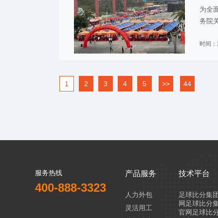
聘
为全
务院
春节
和更
时间：2
1
2
3
4
5
>>
44
服务热线
产品服务
技术平台
400-888-3323
人力外包
足球比分集
网足球比分
灵活用工
官网足球比