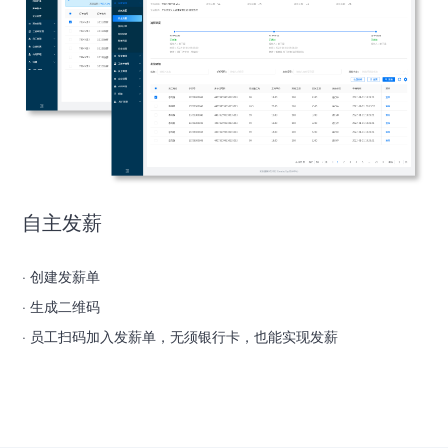
自主发薪
· 创建发薪单
· 生成二维码
· 员工扫码加入发薪单，无须银行卡，也能实现发薪