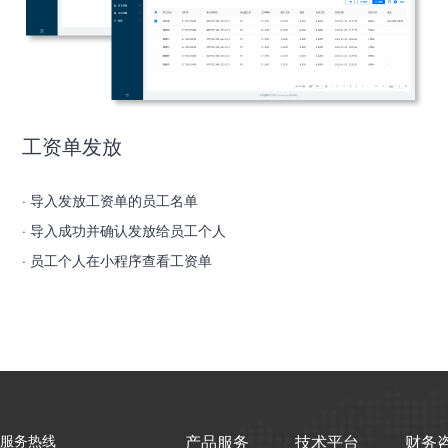
工资单发放
· 导入发放工资单的员工名单
· 导入成功并确认发放给员工个人
· 员工个人在小程序查看工资单
服务热线
产品服务
技术平台
财务