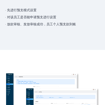
· 先进行预支模式设置
· 对该员工是否能申请预支进行设置
· 放款审核、发放审核成功，员工个人预支款到账