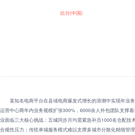
比分(中国)
所在行业：电子商务
公司规模：覆盖全球150多个国家和地区
合作覆盖：江门、清远、佛山、广州、肇庆，仓储物流线
合作内容：岗位外包
某知名电商平台在县域电商爆发式增长的浪潮中实现年业务
运营中心两年内业务规模扩张300%，6000余人外包团队支
业面临三大核心挑战：五城同步月均需紧急补员1000名仓配技
合规性压力；传统单城服务模式难以支撑多城市分散化精细管理