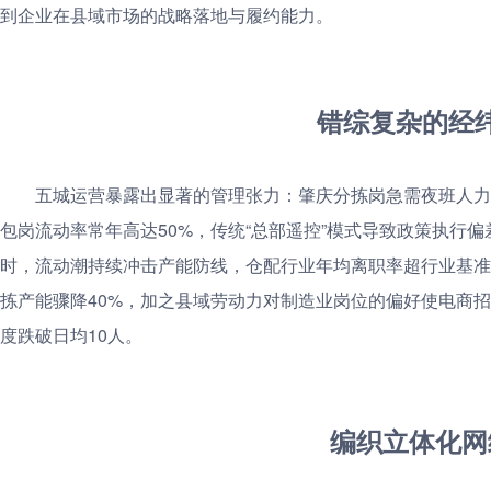
到企业在县域市场的战略落地与履约能力。
错综复杂的经
五城运营暴露出显著的管理张力：肇庆分拣岗急需夜班人力
包岗流动率常年高达50%，传统“总部遥控”模式导致政策执行
时，流动潮持续冲击产能防线，仓配行业年均离职率超行业基准2
拣产能骤降40%，加之县域劳动力对制造业岗位的偏好使电商
度跌破日均10人。
编织立体化网