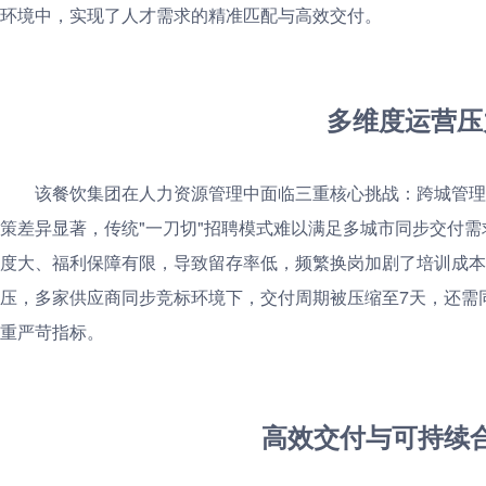
环境中，实现了人才需求的精准匹配与高效交付。
多维度运营压
该餐饮集团在人力资源管理中面临三重核心挑战：跨城管
策差异显著，传统"一刀切"招聘模式难以满足多城市同步交付
度大、福利保障有限，导致留存率低，频繁换岗加剧了培训成本
压，多家供应商同步竞标环境下，交付周期被压缩至7天，还需
重严苛指标。
高效交付与可持续