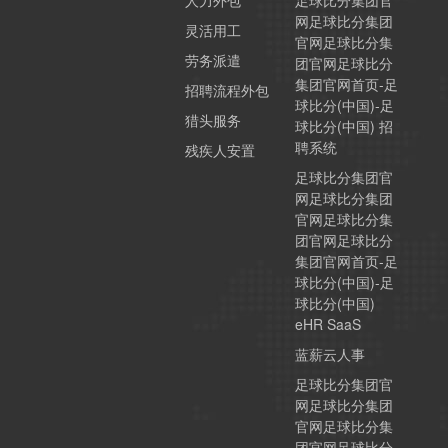
人力外包
足球比分集团官
网足球比分集团
灵活用工
官网足球比分集
劳务派遣
团官网足球比分
集团官网首页-足
招聘流程外包
球比分(中国)-足
猎头服务
球比分(中国) 招
聘系统
残疾人安置
足球比分集团官
网足球比分集团
官网足球比分集
团官网足球比分
集团官网首页-足
球比分(中国)-足
球比分(中国)
eHR SaaS
蓝薪云人事
足球比分集团官
网足球比分集团
官网足球比分集
团官网足球比分