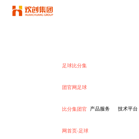
足球比分集团官网足球比分集团官网首页-
足球比分(中国)
足球比分集
团官网足球
著名饮食集团跨城岗位外
包的敏捷交付实践
产品服务
技术平台
比分集团官
网首页-足球