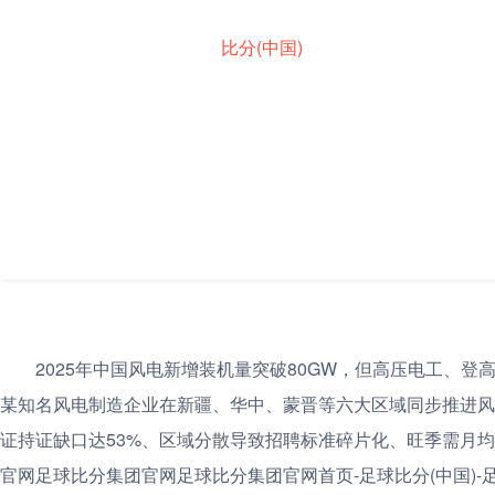
比分(中国)
所在行业：工程机械/综合能源/制造行业
行业地位：中国企业500强，工程机械行业首位
合作覆盖：新疆、内蒙、东三省、西北、华中、云贵川中的20
合作内容：全风险外包
2025年中国风电新增装机量突破80GW，但高压电工、登
某知名风电制造企业在新疆、华中、蒙晋等六大区域同步推进风
证持证缺口达53%、区域分散导致招聘标准碎片化、旺季需月均
官网足球比分集团官网足球比分集团官网首页-足球比分(中国)-