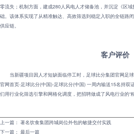
零流失；机制方面，建成280人风电人才储备池，并沉淀《区
础。该体系实现了从精准触达、高效筛选到稳定入职的全链路闭
供应链。
客户评价
当新疆项目因人才短缺面临停工时，足球比分集团官网足
官网首页-足球比分(中国)-足球比分(中国) 一周内输送15名
们用行业化筛选引擎和网格化调度，把招聘做成了风电行业的“
上一篇：
著名饮食集团跨城岗位外包的敏捷交付实践
下一篇： 最后一篇