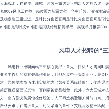
人海战术，在资质、地域、时效三重约束下构建人才补给线。该企
充600+风电工程师，岗位覆盖新疆戈壁、华中丘陵、沿海滩涂
及稳定性三重过滤。足球比分集团官网足球比分集团官网足球比
(中国)-足球比分(中国) 需突破传统招聘半径，实现单月推荐30
风电人才招聘的“三
风电行业招聘面临三重核心挑战：首先，目标人才需同时
业者中仅31%持有登高作业证，且68%集中于头部企业，蒙晋
次，岗位要求简历体现实操能力（如变桨系统维修），传统渠道简
简历推送至面试反馈，否则易被竞品截留；此外，六大区域对技
力，南方强调防腐蚀检修经验，人工筛选易遗漏关键能力点。招
严格要求，在需求量大、时间紧迫的条件下实现高效精准匹配。